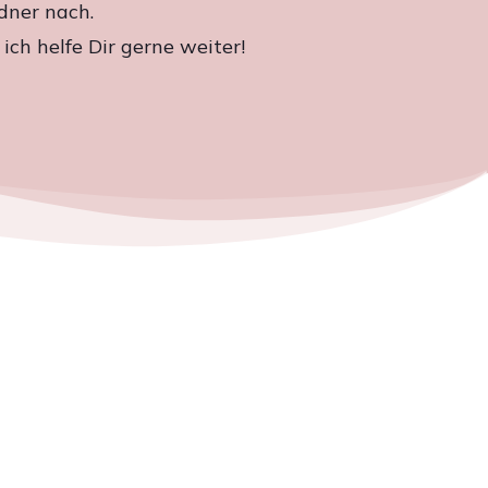
dner nach.
ch helfe Dir gerne weiter!