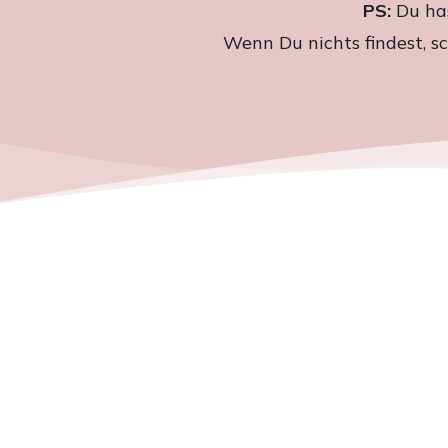
PS:
Du has
Wenn Du nichts findest, s