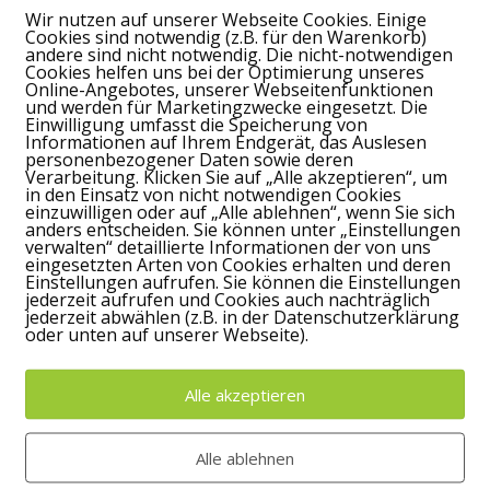
Wir nutzen auf unserer Webseite Cookies. Einige
Cookies sind notwendig (z.B. für den Warenkorb)
andere sind nicht notwendig. Die nicht-notwendigen
Cookies helfen uns bei der Optimierung unseres
Online-Angebotes, unserer Webseitenfunktionen
und werden für Marketingzwecke eingesetzt. Die
Einwilligung umfasst die Speicherung von
Informationen auf Ihrem Endgerät, das Auslesen
Show
personenbezogener Daten sowie deren
Episodes
Verarbeitung. Klicken Sie auf „Alle akzeptieren“, um
List
in den Einsatz von nicht notwendigen Cookies
einzuwilligen oder auf „Alle ablehnen“, wenn Sie sich
anders entscheiden. Sie können unter „Einstellungen
verwalten“ detaillierte Informationen der von uns
eingesetzten Arten von Cookies erhalten und deren
Einstellungen aufrufen. Sie können die Einstellungen
jederzeit aufrufen und Cookies auch nachträglich
jederzeit abwählen (z.B. in der Datenschutzerklärung
oder unten auf unserer Webseite).
sch und verpasse keine neue Folge mit wertvo
Autoren-Interviews.
Alle akzeptieren
Alle ablehnen