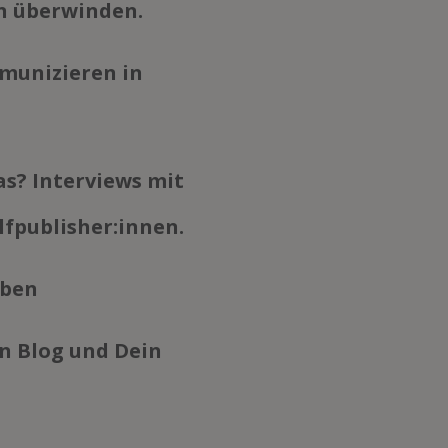
n überwinden.
munizieren in
s? Interviews mit
lfpublisher:innen.
iben
n Blog und Dein