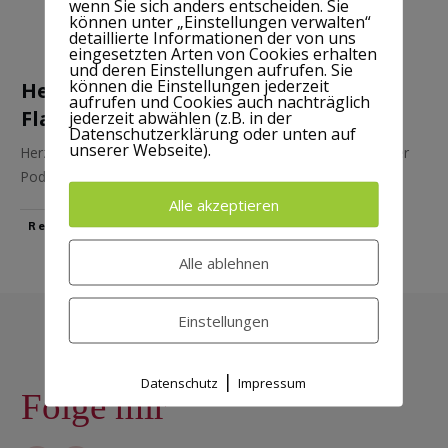
wenn Sie sich anders entscheiden. Sie
können unter „Einstellungen verwalten“
detaillierte Informationen der von uns
eingesetzten Arten von Cookies erhalten
und deren Einstellungen aufrufen. Sie
können die Einstellungen jederzeit
Herzlich Willkommen beim Schreib-
aufrufen und Cookies auch nachträglich
Flausch
jederzeit abwählen (z.B. in der
Datenschutzerklärung oder unten auf
unserer Webseite).
Herzlich Willkommen beim Schreib-Flausch Juhu, mein neuer
Podcast geht endlich an den Start! [tcb-script
...
Alle akzeptieren
​Read More
Alle ablehnen
Einstellungen
Impressum
|
Datenschutz
|
Datenschutz
Impressum
Folge mir