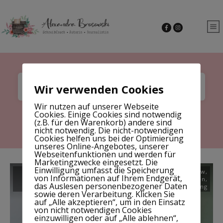
Wir verwenden Cookies
Wir nutzen auf unserer Webseite
Cookies. Einige Cookies sind notwendig
Home
|
Tag: Buchsatz
(z.B. für den Warenkorb) andere sind
nicht notwendig. Die nicht-notwendigen
Cookies helfen uns bei der Optimierung
unseres Online-Angebotes, unserer
Webseitenfunktionen und werden für
Marketingzwecke eingesetzt. Die
Einwilligung umfasst die Speicherung
Autorin
,
Biografie
,
Bücher
,
Crowdfunding
,
Interview
,
von Informationen auf Ihrem Endgerät,
Kinderbuch
,
Schreibcoaching
,
Schreiben lernen
,
das Auslesen personenbezogener Daten
Selfpublishing
sowie deren Verarbeitung. Klicken Sie
auf „Alle akzeptieren“, um in den Einsatz
von nicht notwendigen Cookies
einzuwilligen oder auf „Alle ablehnen“,