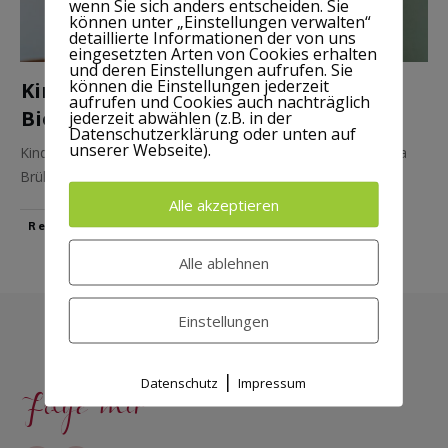
wenn Sie sich anders entscheiden. Sie
können unter „Einstellungen verwalten“
detaillierte Informationen der von uns
eingesetzten Arten von Cookies erhalten
und deren Einstellungen aufrufen. Sie
können die Einstellungen jederzeit
Kinderbuch, Crowdfunding und
aufrufen und Cookies auch nachträglich
Biografie – Interview mit Ilka Brühl
jederzeit abwählen (z.B. in der
Datenschutzerklärung oder unten auf
unserer Webseite).
Kinderbuch, Crowdfunding und Biografie – Interview mit Ilka
Brühl Die erstaunliche Reise von Ilka
...
Alle akzeptieren
​Read More
Alle ablehnen
Einstellungen
Impressum
|
Datenschutz
|
Datenschutz
Impressum
Folge mir