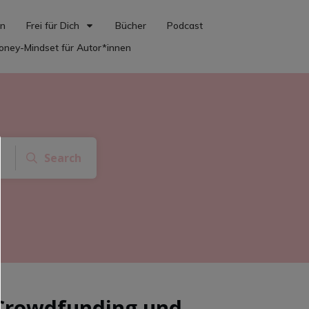
en
Frei für Dich
Bücher
Podcast
Money-Mindset für Autor*innen
Search
Crowdfunding und