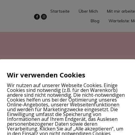
Startseite
Über Mich
Mit mir arbeit
Blog
Warteliste: 
Wir verwenden Cookies
Wir nutzen auf unserer Webseite Cookies. Einige
Cookies sind notwendig (z.B. für den Warenkorb)
andere sind nicht notwendig. Die nicht-notwendigen
Home
Tag: Illustrationen
|
Cookies helfen uns bei der Optimierung unseres
Online-Angebotes, unserer Webseitenfunktionen
und werden für Marketingzwecke eingesetzt. Die
Einwilligung umfasst die Speicherung von
Informationen auf Ihrem Endgerät, das Auslesen
personenbezogener Daten sowie deren
Verarbeitung. Klicken Sie auf „Alle akzeptieren“, um
Kinderbuch, 
in den Einsatz von nicht notwendigen Cookies
nding
,
Interview
,
Kinderbuch
,