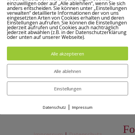
einzuwilligen oder auf „Alle ablehnen“, wenn Sie sich
hreiben lernen
,
Selfpublishing
anders entscheiden. Sie können unter „Einstellungen
Biografie – I
verwalten“ detaillierte Informationen der von uns
eingesetzten Arten von Cookies erhalten und deren
Brühl
Einstellungen aufrufen. Sie können die Einstellungen
jederzeit aufrufen und Cookies auch nachträglich
jederzeit abwählen (z.B. in der Datenschutzerklärung
oder unten auf unserer Webseite).
Kinderbuch, Crowdfunding 
Brühl Die erstaunliche Rei
Alle akzeptieren
​Read More
Alle ablehnen
Einstellungen
|
Datenschutz
Impressum
Fo
Impressum
|
Datenschutz